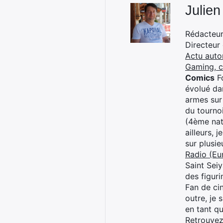
Julien
Rédacteur 
Directeur
Actu auto
Gaming, 
Comics
Fo
évolué dan
armes sur
du tourno
(4ème nat
ailleurs, 
sur plusi
Radio (Eu
Saint Sei
des figur
Fan de cin
outre, je 
en tant q
Retrouve