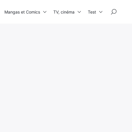
×
Mangas et Comics
TV, cinéma
Test