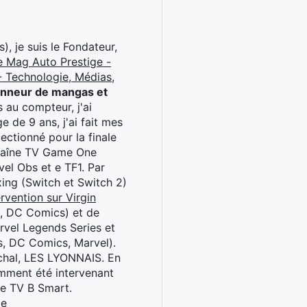
), je suis le Fondateur,
e Mag Auto Prestige -
 Technologie, Médias,
onneur de mangas et
 au compteur, j'ai
 de 9 ans, j'ai fait mes
ctionné pour la finale
chaîne TV Game One
el Obs et e TF1. Par
oxing (Switch et Switch 2)
rvention sur Virgin
l, DC Comics) et de
rvel Legends Series et
s, DC Comics, Marvel).
archal, LES LYONNAIS. En
cemment été intervenant
ne TV B Smart.
be