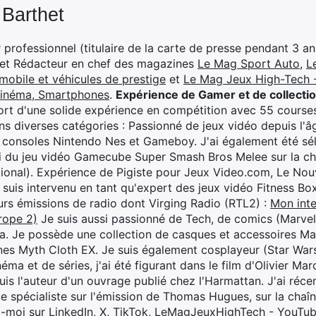
 Barthet
professionnel (titulaire de la carte de presse pendant 3 ans
 et Rédacteur en chef des magazines
Le Mag Sport Auto
,
L
mobile et véhicules de prestige
et
Le Mag Jeux High-Tech -
cinéma, Smartphones
.
Expérience de Gamer et de collecti
rt d'une solide expérience en compétition avec 55 courses
s diverses catégories : Passionné de jeux vidéo depuis l'âge
 consoles Nintendo Nes et Gameboy. J'ai également été séle
i du jeu vidéo Gamecube Super Smash Bros Melee sur la 
ional). Expérience de Pigiste pour Jeux Video.com, Le Nouv
je suis intervenu en tant qu'expert des jeux vidéo Fitness B
eurs émissions de radio dont Virging Radio (RTL2) :
Mon inte
rope 2)
Je suis aussi passionné de Tech, de comics (Marve
ya. Je possède une collection de casques et accessoires Ma
ines Myth Cloth EX. Je suis également cosplayeur (Star War
éma et de séries, j'ai été figurant dans le film d'Olivier M
suis l'auteur d'un ouvrage publié chez l'Harmattan. J'ai ré
ue spécialiste sur l'émission de Thomas Hugues, sur la chaî
z-moi sur
LinkedIn
,
X
,
TikTok
,
LeMagJeuxHighTech - YouTu