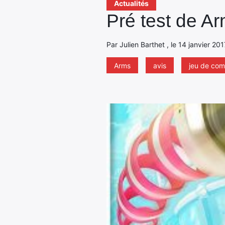
Actualités
Pré test de Ar
Par Julien Barthet , le 14 janvier 201
Arms
avis
jeu de co