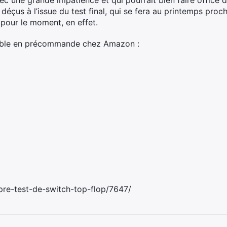
ec une grande impatience et qui pourrait bien faire office 
déçus à l’issue du test final, qui se fera au printemps proc
 pour le moment, en effet.
nible en précommande chez Amazon :
pre-test-de-switch-top-flop/7647/