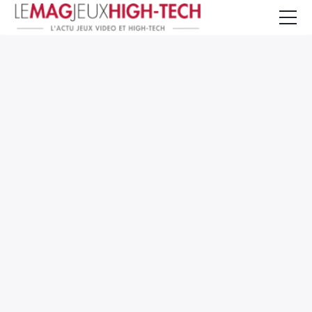
Jeux Vidéo
PC et Hardware
Smartphone et Tablettes
High-Tech
Mangas et Comics
TV, cinéma
Test