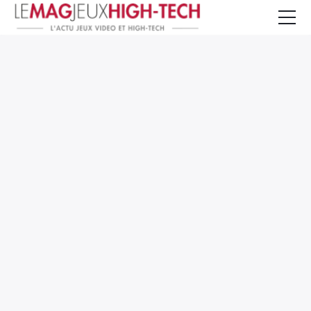
Jeux Vidéo
PC et Hardware
Smartphone et Tablettes
High-Tech
Mangas et Comics
TV, cinéma
Test