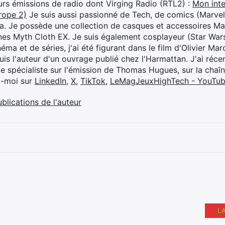
eurs émissions de radio dont Virging Radio (RTL2) :
Mon inte
rope 2)
Je suis aussi passionné de Tech, de comics (Marve
ya. Je possède une collection de casques et accessoires Ma
ines Myth Cloth EX. Je suis également cosplayeur (Star War
éma et de séries, j'ai été figurant dans le film d'Olivier M
suis l'auteur d'un ouvrage publié chez l'Harmattan. J'ai ré
ue spécialiste sur l'émission de Thomas Hugues, sur la chaî
z-moi sur
LinkedIn
,
X
,
TikTok
,
LeMagJeuxHighTech - YouTu
ublications de l'auteur
L