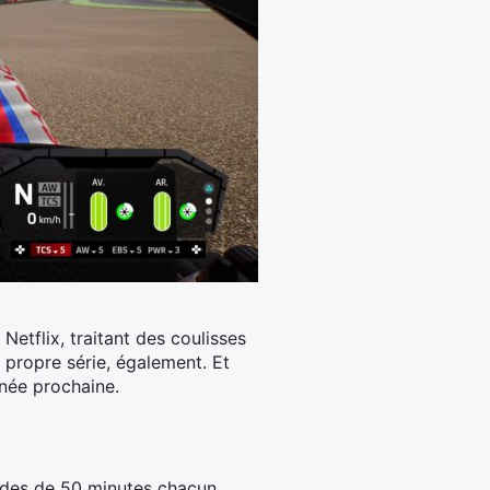
Netflix, traitant des coulisses
a propre série, également.
Et
nnée prochaine.
sodes de 50 minutes chacun