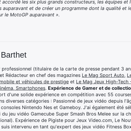
 accordé les six plus grands constructeurs, les équipes et 
s auparavant et de créer un programme dont la qualité et le
ur le MotoGP auparavant ».
 Barthet
professionnel (titulaire de la carte de presse pendant 3 ans
 et Rédacteur en chef des magazines
Le Mag Sport Auto
,
L
mobile et véhicules de prestige
et
Le Mag Jeux High-Tech -
cinéma, Smartphones
.
Expérience de Gamer et de collecti
rt d'une solide expérience en compétition avec 55 courses
s diverses catégories : Passionné de jeux vidéo depuis l'âge
 consoles Nintendo Nes et Gameboy. J'ai également été séle
i du jeu vidéo Gamecube Super Smash Bros Melee sur la 
ional). Expérience de Pigiste pour Jeux Video.com, Le Nouv
je suis intervenu en tant qu'expert des jeux vidéo Fitness B