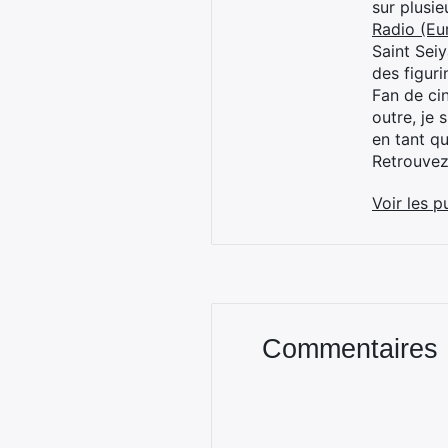
sur plusi
Radio (Eu
Saint Sei
des figur
Fan de cin
outre, je 
en tant q
Retrouve
Voir les p
Commentaires