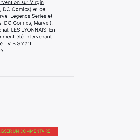
rvention sur Virgin
l, DC Comics) et de
rvel Legends Series et
s, DC Comics, Marvel).
archal, LES LYONNAIS. En
cemment été intervenant
ne TV B Smart.
be
AISSER UN COMMENTAIRE