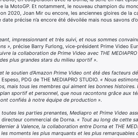
s de la MotoGP. Et notamment, le nouveau champion du monde
ion 2020, Joan Mir ou encore, les anciennes gloires de la 
date précise n’a encore été dévoilée mais nous savons d’or
eant, impressionnant et très suivi, et nous sommes convai
ans »,
précise Barry Furlong, vice-président Prime Video Eu
rsuivre la collaboration de Prime Video avec THE MEDIAPRO
es plus grandes stars du milieu sportif ».
et le soutien d’Amazon Prime Video ont été des facteurs déc
ez Espeso, PDG de THE MEDIAPRO STUDIO.
« Nous estimon
, mais tous les membres qui aiment les bonnes histoires. Il 
e plan sportif et personnel, que nous racontons grâce aux t
ont confiés à notre équipe de production ».
e toutes les parties prenantes, Mediapro et Prime Video ass
 directeur commercial de Dorna.
« Tout au long de cette sa
dernier à Valence, la collaboration entre Dorna et THE ME
r les moments les plus marquants et les plus remarquables 