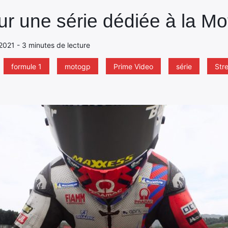
ur une série dédiée à la M
2021 - 3 minutes de lecture
formule 1
motogp
Prime Video
série
Str