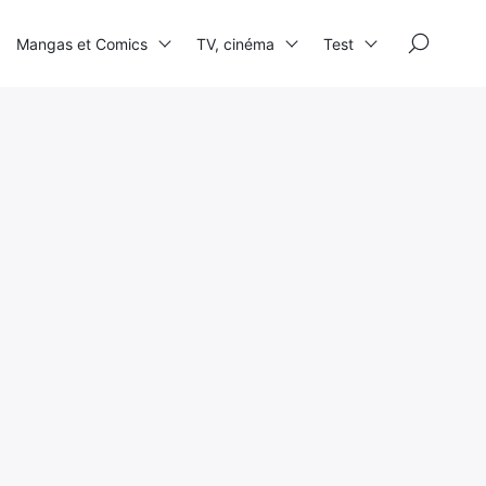
×
Mangas et Comics
TV, cinéma
Test