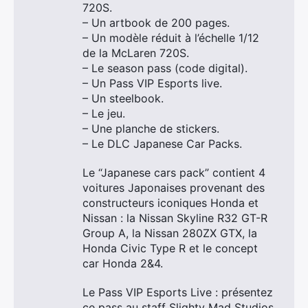
720S.
– Un artbook de 200 pages.
– Un modèle réduit à l’échelle 1/12
de la McLaren 720S.
– Le season pass (code digital).
– Un Pass VIP Esports live.
– Un steelbook.
– Le jeu.
– Une planche de stickers.
– Le DLC Japanese Car Packs.
Le “Japanese cars pack” contient 4
voitures Japonaises provenant des
constructeurs iconiques Honda et
Nissan : la Nissan Skyline R32 GT-R
Group A, la Nissan 280ZX GTX, la
Honda Civic Type R et le concept
car Honda 2&4.
Le Pass VIP Esports Live : présentez
ce pass au staff Slighty Mad Studios