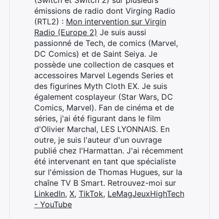
(Switch et Switch 2) sur plusieurs
émissions de radio dont Virging Radio
(RTL2) :
Mon intervention sur Virgin
Radio (Europe 2)
Je suis aussi
passionné de Tech, de comics (Marvel,
DC Comics) et de Saint Seiya. Je
possède une collection de casques et
accessoires Marvel Legends Series et
des figurines Myth Cloth EX. Je suis
également cosplayeur (Star Wars, DC
Comics, Marvel). Fan de cinéma et de
séries, j'ai été figurant dans le film
d'Olivier Marchal, LES LYONNAIS. En
outre, je suis l'auteur d'un ouvrage
publié chez l'Harmattan. J'ai récemment
été intervenant en tant que spécialiste
sur l'émission de Thomas Hugues, sur la
chaîne TV B Smart. Retrouvez-moi sur
LinkedIn
,
X
,
TikTok
,
LeMagJeuxHighTech
- YouTube