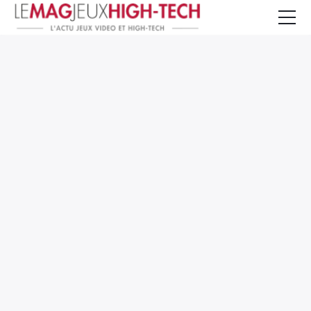
Jeux Vidéo
PC et Hardware
Smartphone et Tablettes
High-Tech
Mangas et Comics
TV, cinéma
Test