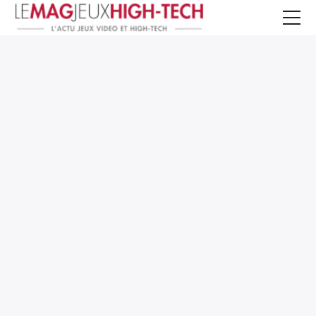
Jeux Vidéo
PC et Hardware
Smartphone et Tablettes
High-Tech
Mangas et Comics
TV, cinéma
Test