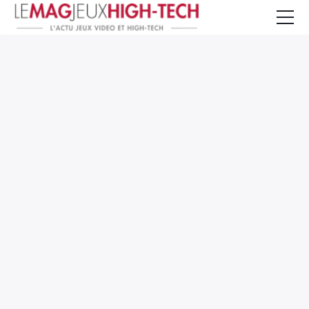
Jeux Vidéo
PC et Hardware
Smartphone et Tablettes
High-Tech
Mangas et Comics
TV, cinéma
Test