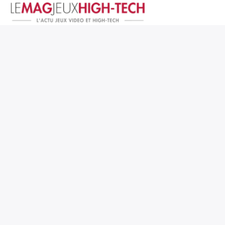
Jeux Vidéo
PC et Hardware
Smartphone et Tablettes
High-Tech
Mangas et Comics
TV, cinéma
Test