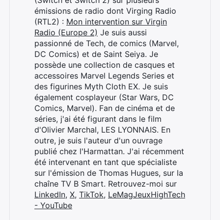
(Switch et Switch 2) sur plusieurs
émissions de radio dont Virging Radio
(RTL2) :
Mon intervention sur Virgin
Radio (Europe 2)
Je suis aussi
passionné de Tech, de comics (Marvel,
DC Comics) et de Saint Seiya. Je
possède une collection de casques et
accessoires Marvel Legends Series et
des figurines Myth Cloth EX. Je suis
également cosplayeur (Star Wars, DC
Comics, Marvel). Fan de cinéma et de
séries, j'ai été figurant dans le film
d'Olivier Marchal, LES LYONNAIS. En
outre, je suis l'auteur d'un ouvrage
publié chez l'Harmattan. J'ai récemment
Rechercher
été intervenant en tant que spécialiste
:
sur l'émission de Thomas Hugues, sur la
chaîne TV B Smart. Retrouvez-moi sur
LinkedIn
,
X
,
TikTok
,
LeMagJeuxHighTech
- YouTube