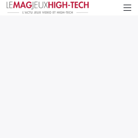
Jeux Vidéo
PC et Hardware
Smartphone et Tablettes
High-Tech
Mangas et Comics
TV, cinéma
Test