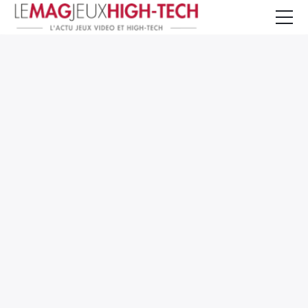
Jeux Vidéo
PC et Hardware
Smartphone et Tablettes
High-Tech
Mangas et Comics
TV, cinéma
Test