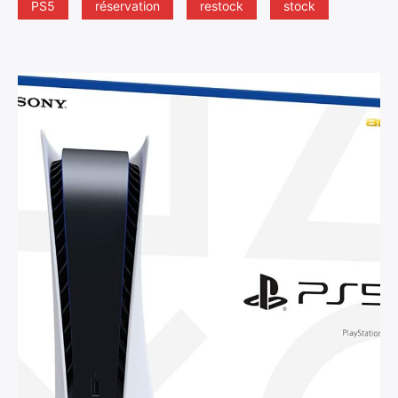
PS5
réservation
restock
stock