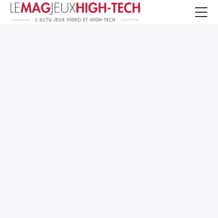
Jeux Vidéo
PC et Hardware
Smartphone et Tablettes
High-Tech
Mangas et Comics
TV, cinéma
Test