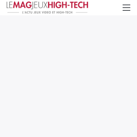
Jeux Vidéo
PC et Hardware
Smartphone et Tablettes
High-Tech
Mangas et Comics
TV, cinéma
Test