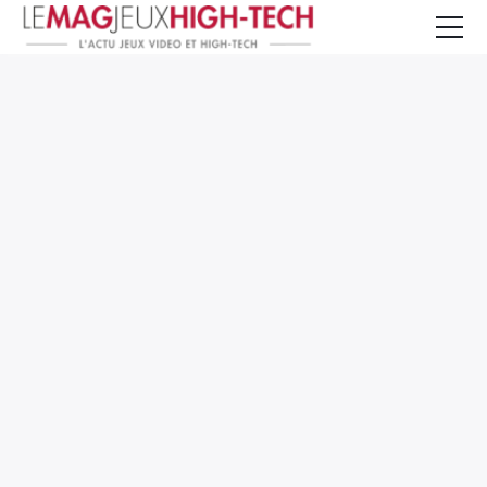
Jeux Vidéo
PC et Hardware
Smartphone et Tablettes
High-Tech
Mangas et Comics
TV, cinéma
Test