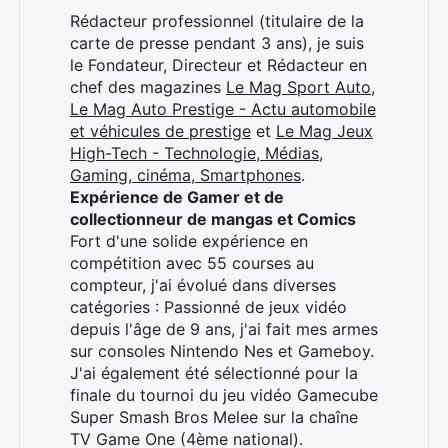
Rédacteur professionnel (titulaire de la
carte de presse pendant 3 ans), je suis
le Fondateur, Directeur et Rédacteur en
chef des magazines
Le Mag Sport Auto
,
Le Mag Auto Prestige - Actu automobile
et véhicules de prestige
et
Le Mag Jeux
High-Tech - Technologie, Médias,
Gaming, cinéma, Smartphones
.
Expérience de Gamer et de
collectionneur de mangas et Comics
Fort d'une solide expérience en
compétition avec 55 courses au
compteur, j'ai évolué dans diverses
catégories : Passionné de jeux vidéo
depuis l'âge de 9 ans, j'ai fait mes armes
sur consoles Nintendo Nes et Gameboy.
J'ai également été sélectionné pour la
finale du tournoi du jeu vidéo Gamecube
Super Smash Bros Melee sur la chaîne
TV Game One (4ème national).