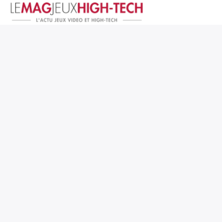
Jeux Vidéo
PC et Hardware
Smartphone et Tablettes
High-Tech
Mangas et Comics
TV, cinéma
Test