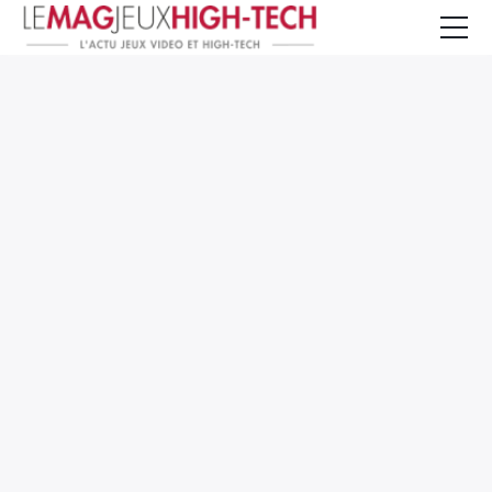
Jeux Vidéo
PC et Hardware
Smartphone et Tablettes
High-Tech
Mangas et Comics
TV, cinéma
Test