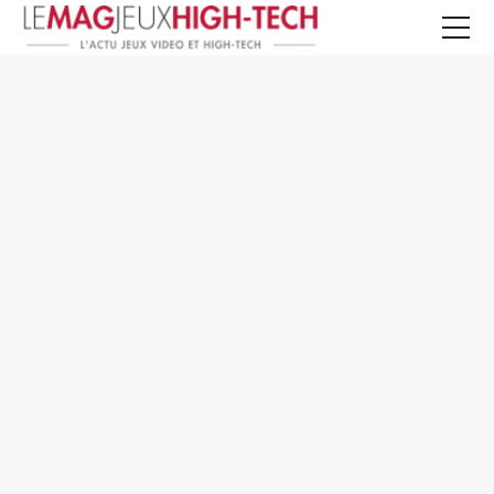
Jeux Vidéo
PC et Hardware
Smartphone et Tablettes
High-Tech
Mangas et Comics
TV, cinéma
Test