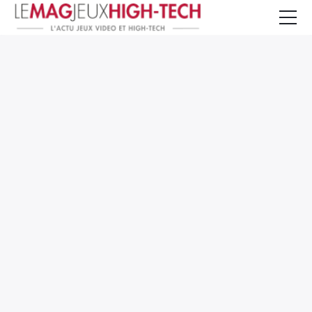
Jeux Vidéo
PC et Hardware
Smartphone et Tablettes
High-Tech
Mangas et Comics
TV, cinéma
Test