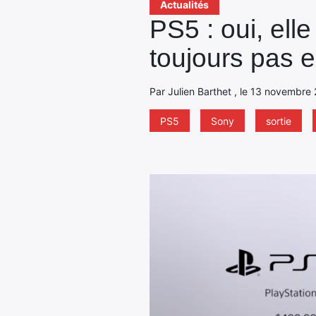
Actualités
PS5 : oui, ell
toujours pas e
Par Julien Barthet , le 13 novembre
PS5
Sony
sortie