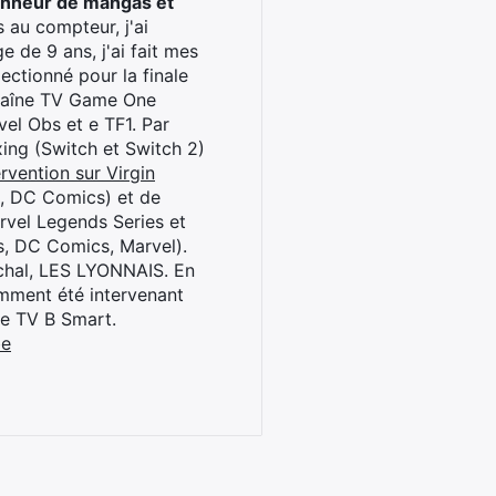
onneur de mangas et
 au compteur, j'ai
 de 9 ans, j'ai fait mes
ctionné pour la finale
chaîne TV Game One
el Obs et e TF1. Par
oxing (Switch et Switch 2)
rvention sur Virgin
l, DC Comics) et de
rvel Legends Series et
s, DC Comics, Marvel).
archal, LES LYONNAIS. En
cemment été intervenant
ne TV B Smart.
be