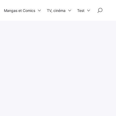
×
Mangas et Comics
TV, cinéma
Test