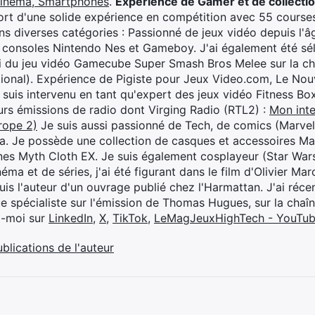
cinéma, Smartphones
.
Expérience de Gamer et de collecti
rt d'une solide expérience en compétition avec 55 courses
s diverses catégories : Passionné de jeux vidéo depuis l'âge
 consoles Nintendo Nes et Gameboy. J'ai également été séle
i du jeu vidéo Gamecube Super Smash Bros Melee sur la 
ional). Expérience de Pigiste pour Jeux Video.com, Le Nouv
je suis intervenu en tant qu'expert des jeux vidéo Fitness B
eurs émissions de radio dont Virging Radio (RTL2) :
Mon inte
rope 2)
Je suis aussi passionné de Tech, de comics (Marve
ya. Je possède une collection de casques et accessoires Ma
ines Myth Cloth EX. Je suis également cosplayeur (Star War
éma et de séries, j'ai été figurant dans le film d'Olivier M
suis l'auteur d'un ouvrage publié chez l'Harmattan. J'ai ré
ue spécialiste sur l'émission de Thomas Hugues, sur la chaî
z-moi sur
LinkedIn
,
X
,
TikTok
,
LeMagJeuxHighTech - YouTu
ublications de l'auteur