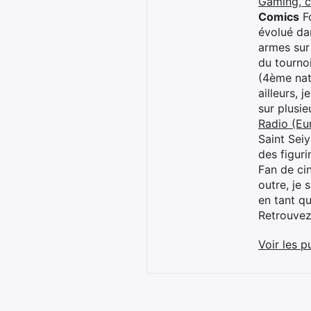
Gaming, 
Comics
Fo
évolué dan
armes sur
du tourno
(4ème nat
ailleurs, 
sur plusi
Radio (Eu
Saint Sei
des figur
Fan de cin
outre, je 
en tant q
Retrouve
Voir les p