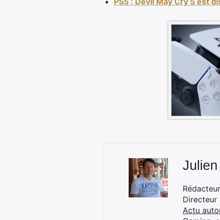
PS5 : Devil May Cry 5 est dis
Julien
Rédacteur 
Directeur
Actu auto