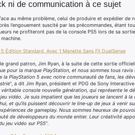
ck ni de communication à ce sujet
face au même problème, celui de produire et expédier de n
après l’engouement suscité par les précommandes, étant toujo
urs ne profiteront pas de la console PS5 lors de sa sortie
 machine.
 5 Édition Standard, Avec 1 Manette Sans Fil DualSense
 grand patron, Jim Ryan, à la suite de cette sortie officiell
que pour la marque PlayStation, et nous sommes tous ravis
 de la PlayStation 5 avec notre communauté de fans, les dé
strie
“, a dit Jim Ryan, président et PDG de Sony Interactive
 véritable console nouvelle génération, qui représente le d
jeu vidéo. Je suis impatient que les joueurs se lancent à l
, et qu’ils puissent découvrir le line-up de jeux à venir s
 expériences de gameplay. Nous sommes heureux de pouvoir 
té de développeurs du monde entier. Leur créativité appo
r du jeu vidéo sur PS5
“.