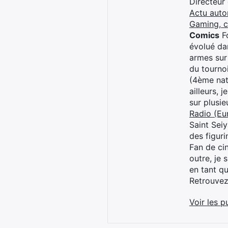
Directeur
Actu auto
Gaming, 
Comics
Fo
évolué dan
armes sur
du tourno
(4ème nat
ailleurs, 
sur plusi
Radio (Eu
Saint Sei
des figur
Fan de cin
outre, je 
en tant q
Retrouve
Voir les p