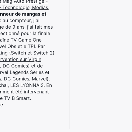
e Mag Auto Prestige -
 Technologie, Médias,
onneur de mangas et
 au compteur, j'ai
 de 9 ans, j'ai fait mes
ctionné pour la finale
chaîne TV Game One
el Obs et e TF1. Par
oxing (Switch et Switch 2)
rvention sur Virgin
l, DC Comics) et de
rvel Legends Series et
s, DC Comics, Marvel).
archal, LES LYONNAIS. En
cemment été intervenant
ne TV B Smart.
be