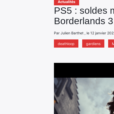
Actualités
PS5 : soldes m
Borderlands 3
Par Julien Barthet , le 12 janvier 20
deathloop
gardiens
M