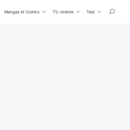
×
Mangas et Comics
TV, cinéma
Test