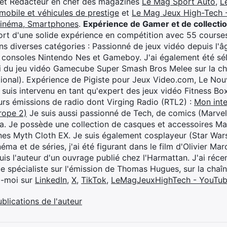
 et Rédacteur en chef des magazines
Le Mag Sport Auto
,
L
mobile et véhicules de prestige
et
Le Mag Jeux High-Tech -
cinéma, Smartphones
.
Expérience de Gamer et de collecti
rt d'une solide expérience en compétition avec 55 courses
s diverses catégories : Passionné de jeux vidéo depuis l'âge
 consoles Nintendo Nes et Gameboy. J'ai également été séle
i du jeu vidéo Gamecube Super Smash Bros Melee sur la 
ional). Expérience de Pigiste pour Jeux Video.com, Le Nouv
je suis intervenu en tant qu'expert des jeux vidéo Fitness B
eurs émissions de radio dont Virging Radio (RTL2) :
Mon inte
rope 2)
Je suis aussi passionné de Tech, de comics (Marve
ya. Je possède une collection de casques et accessoires Ma
ines Myth Cloth EX. Je suis également cosplayeur (Star War
éma et de séries, j'ai été figurant dans le film d'Olivier M
suis l'auteur d'un ouvrage publié chez l'Harmattan. J'ai ré
ue spécialiste sur l'émission de Thomas Hugues, sur la chaî
z-moi sur
LinkedIn
,
X
,
TikTok
,
LeMagJeuxHighTech - YouTu
ublications de l'auteur