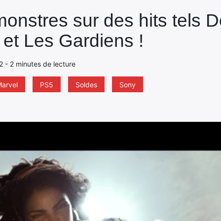
onstres sur des hits tels D
 et Les Gardiens !
22 - 2 minutes de lecture
arvel
PS5
Soldes
Sony