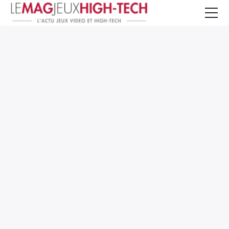
Jeux Vidéo
PC et Hardware
Smartphone et Tablettes
High-Tech
Mangas et Comics
TV, cinéma
Test