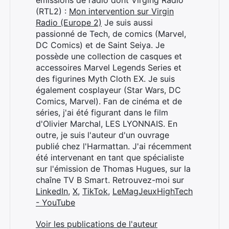
émissions de radio dont Virging Radio
(RTL2) :
Mon intervention sur Virgin
Radio (Europe 2)
Je suis aussi
passionné de Tech, de comics (Marvel,
DC Comics) et de Saint Seiya. Je
possède une collection de casques et
accessoires Marvel Legends Series et
des figurines Myth Cloth EX. Je suis
également cosplayeur (Star Wars, DC
Comics, Marvel). Fan de cinéma et de
séries, j'ai été figurant dans le film
d'Olivier Marchal, LES LYONNAIS. En
outre, je suis l'auteur d'un ouvrage
publié chez l'Harmattan. J'ai récemment
été intervenant en tant que spécialiste
sur l'émission de Thomas Hugues, sur la
chaîne TV B Smart. Retrouvez-moi sur
LinkedIn
,
X
,
TikTok
,
LeMagJeuxHighTech
- YouTube
Voir les publications de l'auteur