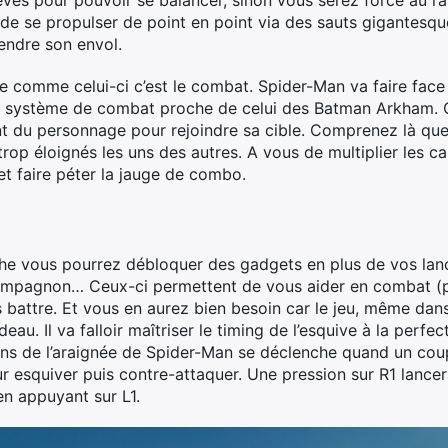
 élevés pour pouvoir se balancer, sinon vous serez forcé au
e de se propulser de point en point via des sauts gigantesq
rendre son envol.
tre comme celui-ci c’est le combat. Spider-Man va faire fa
 système de combat proche de celui des Batman Arkham. O
nt du personnage pour rejoindre sa cible. Comprenez là qu
rop éloignés les uns des autres. A vous de multiplier les ca
et faire péter la jauge de combo.
che vous pourrez débloquer des gadgets en plus de vos lan
r-compagnon… Ceux-ci permettent de vous aider en combat (pa
s battre. Et vous en aurez bien besoin car le jeu, même dan
au. Il va falloir maîtriser le timing de l’esquive à la perfe
ens de l’araignée de Spider-Man se déclenche quand un coup 
r esquiver puis contre-attaquer. Une pression sur R1 lance
en appuyant sur L1.