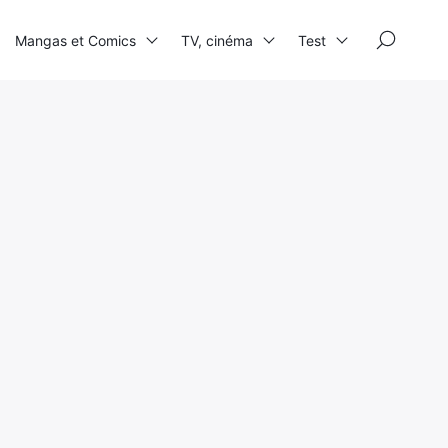
×
Mangas et Comics
TV, cinéma
Test