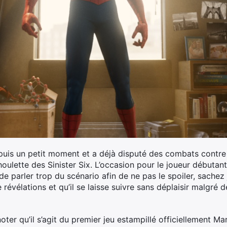
puis un petit moment et a déjà disputé des combats contre s
houlette des Sinister Six. L’occasion pour le joueur débuta
e parler trop du scénario afin de ne pas le spoiler, sachez
évélations et qu’il se laisse suivre sans déplaisir malgré d
oter qu’il s’agit du premier jeu estampillé officiellement Ma