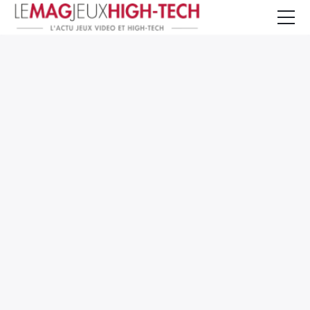
Jeux Vidéo
PC et Hardware
Smartphone et Tablettes
High-Tech
Mangas et Comics
TV, cinéma
Test