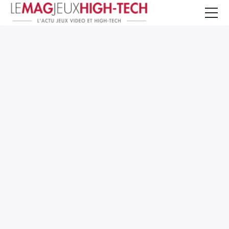
Jeux Vidéo
PC et Hardware
Smartphone et Tablettes
High-Tech
Mangas et Comics
TV, cinéma
Test