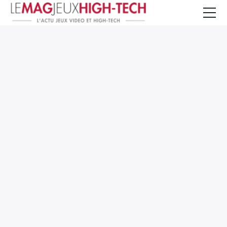
Jeux Vidéo
PC et Hardware
Smartphone et Tablettes
High-Tech
Mangas et Comics
TV, cinéma
Test