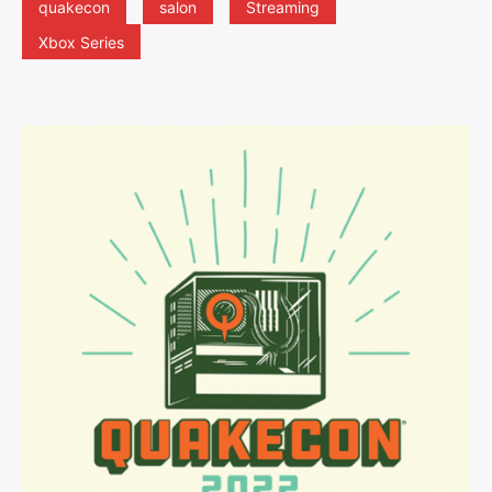
quakecon
salon
Streaming
Xbox Series