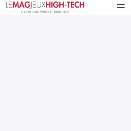
Jeux Vidéo
PC et Hardware
Smartphone et Tablettes
High-Tech
Mangas et Comics
TV, cinéma
Test