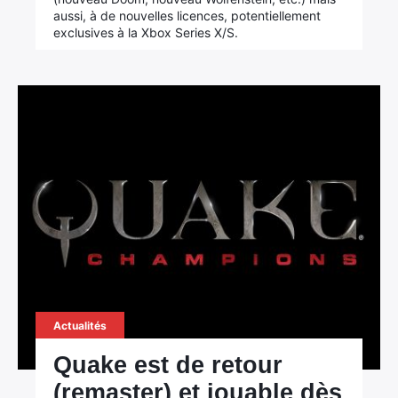
aussi, à de nouvelles licences, potentiellement
exclusives à la Xbox Series X/S.
Actualités
Quake est de retour
(remaster) et jouable dès