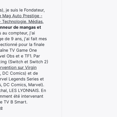
), je suis le Fondateur,
e Mag Auto Prestige -
 Technologie, Médias,
onneur de mangas et
 au compteur, j'ai
 de 9 ans, j'ai fait mes
ctionné pour la finale
chaîne TV Game One
el Obs et e TF1. Par
oxing (Switch et Switch 2)
rvention sur Virgin
l, DC Comics) et de
rvel Legends Series et
s, DC Comics, Marvel).
archal, LES LYONNAIS. En
cemment été intervenant
ne TV B Smart.
be