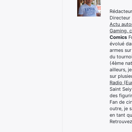
Rédacteur 
Directeur
Actu auto
Gaming, 
Comics
Fo
évolué dan
armes sur
du tourno
(4ème nat
ailleurs, 
sur plusi
Radio (Eu
Saint Sei
des figur
Fan de cin
outre, je 
en tant q
Retrouve