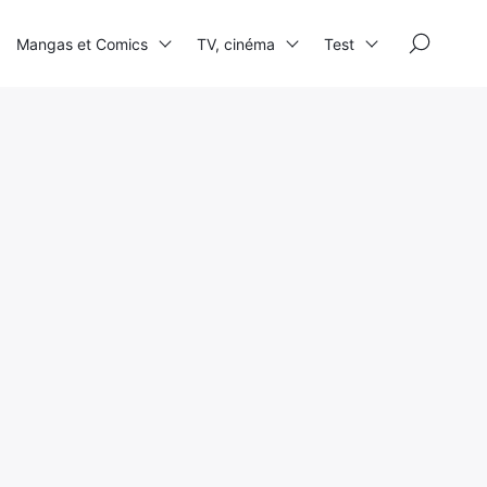
×
Mangas et Comics
TV, cinéma
Test