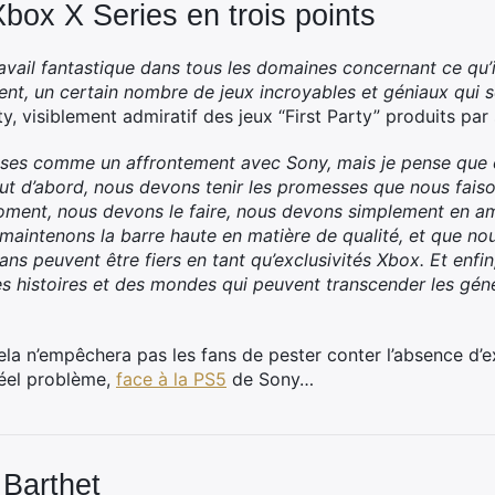
 Xbox X Series en trois points
avail fantastique dans tous les domaines concernant ce qu’il
t, un certain nombre de jeux incroyables et géniaux qui so
y, visiblement admiratif des jeux “First Party” produits par
hoses comme un affrontement avec Sony, mais je pense que 
out d’abord, nous devons tenir les promesses que nous faiso
 moment, nous devons le faire, nous devons simplement en am
aintenons la barre haute en matière de qualité, et que no
fans peuvent être fiers en tant qu’exclusivités Xbox. Et enf
s histoires et des mondes qui peuvent transcender les génér
la n’empêchera pas les fans de pester conter l’absence d’ex
éel problème,
face à la PS5
de Sony…
 Barthet