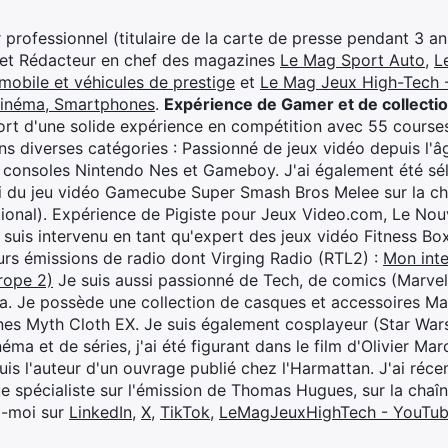
professionnel (titulaire de la carte de presse pendant 3 ans
 et Rédacteur en chef des magazines
Le Mag Sport Auto
,
L
mobile et véhicules de prestige
et
Le Mag Jeux High-Tech -
cinéma, Smartphones
.
Expérience de Gamer et de collecti
rt d'une solide expérience en compétition avec 55 courses
s diverses catégories : Passionné de jeux vidéo depuis l'âge
 consoles Nintendo Nes et Gameboy. J'ai également été séle
i du jeu vidéo Gamecube Super Smash Bros Melee sur la 
ional). Expérience de Pigiste pour Jeux Video.com, Le Nouv
je suis intervenu en tant qu'expert des jeux vidéo Fitness B
eurs émissions de radio dont Virging Radio (RTL2) :
Mon inte
rope 2)
Je suis aussi passionné de Tech, de comics (Marve
ya. Je possède une collection de casques et accessoires Ma
ines Myth Cloth EX. Je suis également cosplayeur (Star War
éma et de séries, j'ai été figurant dans le film d'Olivier M
suis l'auteur d'un ouvrage publié chez l'Harmattan. J'ai ré
ue spécialiste sur l'émission de Thomas Hugues, sur la chaî
z-moi sur
LinkedIn
,
X
,
TikTok
,
LeMagJeuxHighTech - YouTu