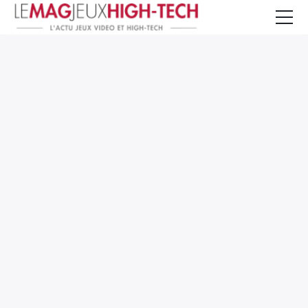
Jeux Vidéo
PC et Hardware
Smartphone et Tablettes
High-Tech
Mangas et Comics
TV, cinéma
Test