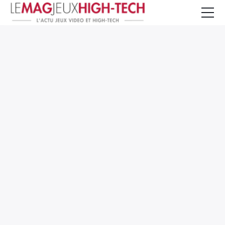
Jeux Vidéo
PC et Hardware
Smartphone et Tablettes
High-Tech
Mangas et Comics
TV, cinéma
Test