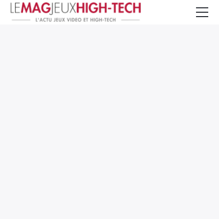
Jeux Vidéo
PC et Hardware
Smartphone et Tablettes
High-Tech
Mangas et Comics
TV, cinéma
Test