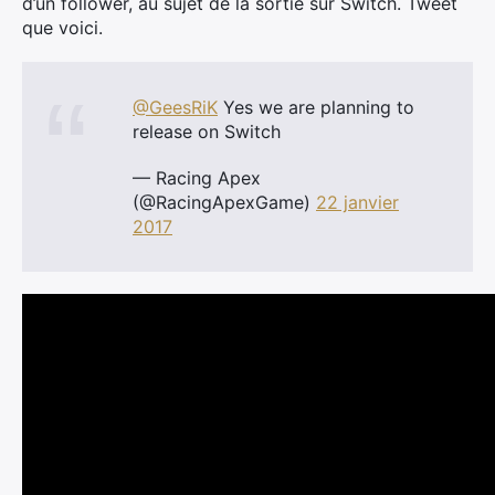
d’un follower, au sujet de la sortie sur Switch. Tweet
que voici.
@GeesRiK
Yes we are planning to
release on Switch
— Racing Apex
(@RacingApexGame)
22 janvier
2017