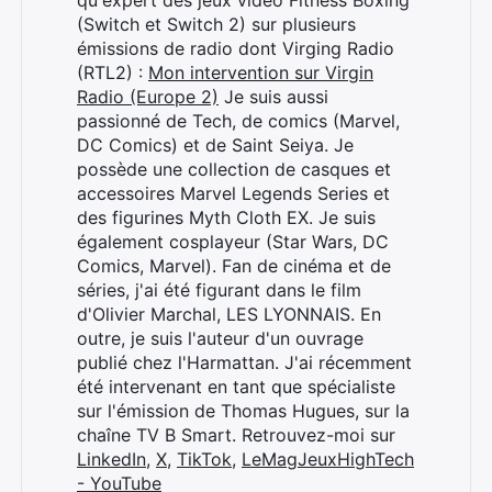
qu'expert des jeux vidéo Fitness Boxing
(Switch et Switch 2) sur plusieurs
émissions de radio dont Virging Radio
(RTL2) :
Mon intervention sur Virgin
Radio (Europe 2)
Je suis aussi
passionné de Tech, de comics (Marvel,
DC Comics) et de Saint Seiya. Je
possède une collection de casques et
accessoires Marvel Legends Series et
des figurines Myth Cloth EX. Je suis
également cosplayeur (Star Wars, DC
Comics, Marvel). Fan de cinéma et de
séries, j'ai été figurant dans le film
d'Olivier Marchal, LES LYONNAIS. En
outre, je suis l'auteur d'un ouvrage
publié chez l'Harmattan. J'ai récemment
été intervenant en tant que spécialiste
sur l'émission de Thomas Hugues, sur la
chaîne TV B Smart. Retrouvez-moi sur
LinkedIn
,
X
,
TikTok
,
LeMagJeuxHighTech
- YouTube