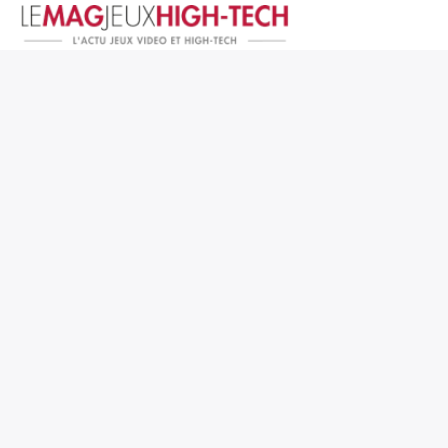
Jeux Vidéo
PC et Hardware
Smartphone et Tablettes
High-Tech
Mangas et Comics
TV, cinéma
Test