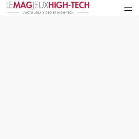
Jeux Vidéo
PC et Hardware
Smartphone et Tablettes
High-Tech
Mangas et Comics
TV, cinéma
Test