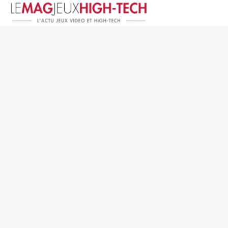
Jeux Vidéo
PC et Hardware
Smartphone et Tablettes
High-Tech
Mangas et Comics
TV, cinéma
Test