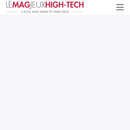
Jeux Vidéo
PC et Hardware
Smartphone et Tablettes
High-Tech
Mangas et Comics
TV, cinéma
Test