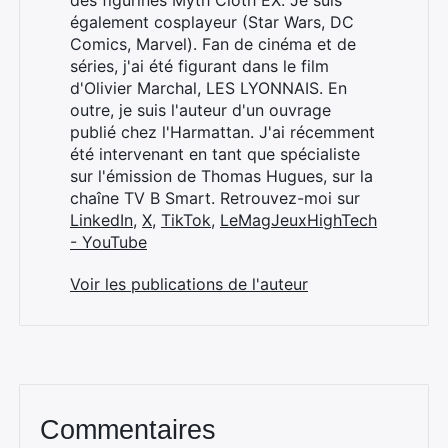
des figurines Myth Cloth EX. Je suis
également cosplayeur (Star Wars, DC
Comics, Marvel). Fan de cinéma et de
séries, j'ai été figurant dans le film
d'Olivier Marchal, LES LYONNAIS. En
outre, je suis l'auteur d'un ouvrage
publié chez l'Harmattan. J'ai récemment
été intervenant en tant que spécialiste
sur l'émission de Thomas Hugues, sur la
chaîne TV B Smart. Retrouvez-moi sur
LinkedIn
,
X
,
TikTok
,
LeMagJeuxHighTech
- YouTube
Voir les publications de l'auteur
Commentaires