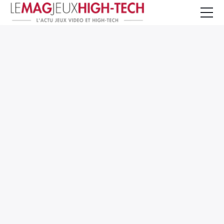
Jeux Vidéo
PC et Hardware
Smartphone et Tablettes
High-Tech
Mangas et Comics
TV, cinéma
Test