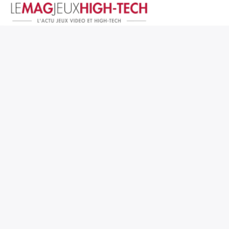
Jeux Vidéo
PC et Hardware
Smartphone et Tablettes
High-Tech
Mangas et Comics
TV, cinéma
Test