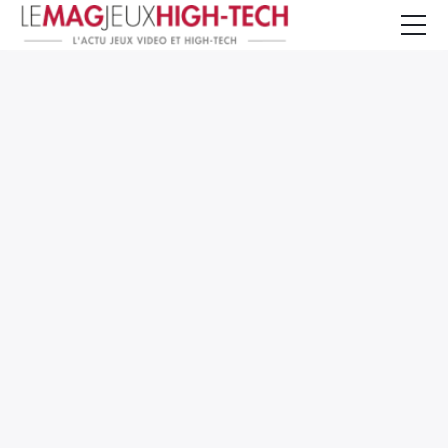
Jeux Vidéo
PC et Hardware
Smartphone et Tablettes
High-Tech
Mangas et Comics
TV, cinéma
Test