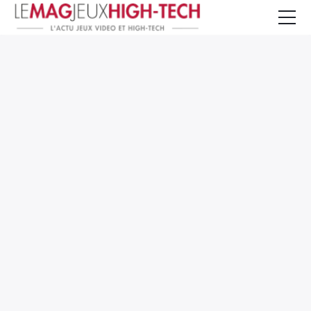
Jeux Vidéo
PC et Hardware
Smartphone et Tablettes
High-Tech
Mangas et Comics
TV, cinéma
Test