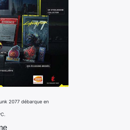
punk 2077 débarque en
PC.
me