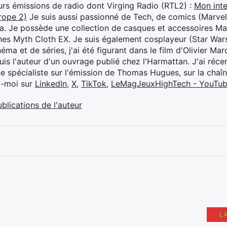
eurs émissions de radio dont Virging Radio (RTL2) :
Mon inte
rope 2)
Je suis aussi passionné de Tech, de comics (Marve
ya. Je possède une collection de casques et accessoires Ma
ines Myth Cloth EX. Je suis également cosplayeur (Star War
éma et de séries, j'ai été figurant dans le film d'Olivier M
suis l'auteur d'un ouvrage publié chez l'Harmattan. J'ai ré
ue spécialiste sur l'émission de Thomas Hugues, sur la chaî
z-moi sur
LinkedIn
,
X
,
TikTok
,
LeMagJeuxHighTech - YouTu
ublications de l'auteur
L