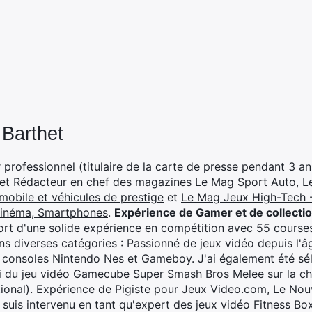
 Barthet
professionnel (titulaire de la carte de presse pendant 3 ans
 et Rédacteur en chef des magazines
Le Mag Sport Auto
,
L
mobile et véhicules de prestige
et
Le Mag Jeux High-Tech -
cinéma, Smartphones
.
Expérience de Gamer et de collecti
rt d'une solide expérience en compétition avec 55 courses
s diverses catégories : Passionné de jeux vidéo depuis l'âge
 consoles Nintendo Nes et Gameboy. J'ai également été séle
i du jeu vidéo Gamecube Super Smash Bros Melee sur la 
ional). Expérience de Pigiste pour Jeux Video.com, Le Nouv
je suis intervenu en tant qu'expert des jeux vidéo Fitness B