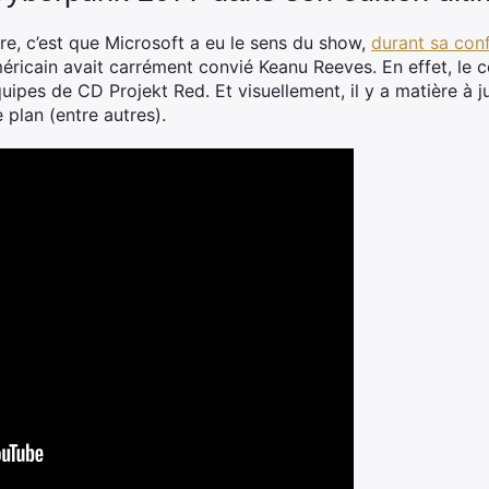
re, c’est que Microsoft a eu le sens du show,
durant sa con
éricain avait carrément convié Keanu Reeves. En effet, le 
uipes de CD Projekt Red. Et visuellement, il y a matière à ju
e plan (entre autres).