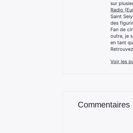
sur plusi
Radio (Eu
Saint Sei
des figur
Fan de cin
outre, je 
en tant q
Retrouve
Voir les p
Commentaires