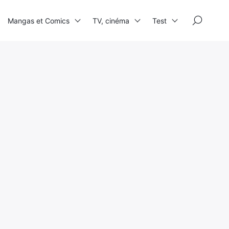
×
Mangas et Comics
TV, cinéma
Test