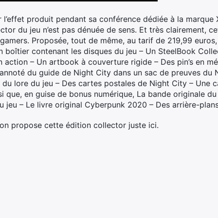
sur l’effet produit pendant sa conférence dédiée à la marque
tor du jeu n’est pas dénuée de sens. Et très clairement, ce
gamers. Proposée, tout de même, au tarif de 219,99 euros, 
Un boîtier contenant les disques du jeu – Un SteelBook Coll
en action – Un artbook à couverture rigide – Des pin’s en m
 annoté du guide de Night City dans un sac de preuves du
du lore du jeu – Des cartes postales de Night City – Une c
si que, en guise de bonus numérique, La bande originale du 
u jeu – Le livre original Cyberpunk 2020 – Des arrière-plan
propose cette édition collector juste ici.