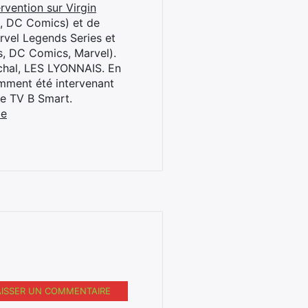
rvention sur Virgin
l, DC Comics) et de
rvel Legends Series et
s, DC Comics, Marvel).
archal, LES LYONNAIS. En
cemment été intervenant
ne TV B Smart.
be
AISSER UN COMMENTAIRE