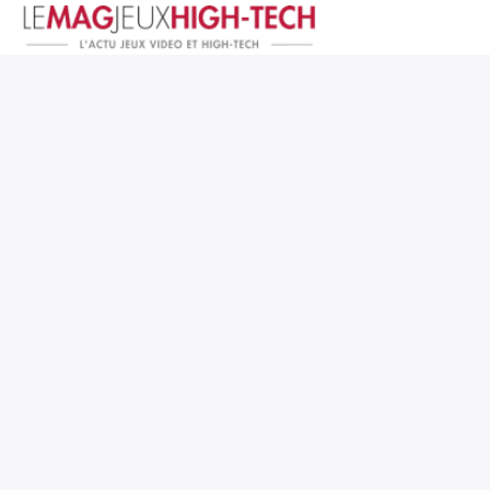
Jeux Vidéo
PC et Hardware
Smartphone et Tablettes
High-Tech
Mangas et Comics
TV, cinéma
Test