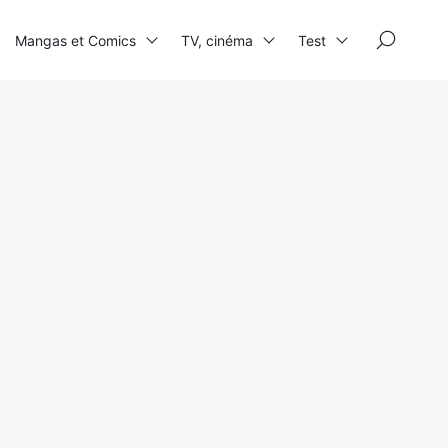
×
Mangas et Comics
TV, cinéma
Test