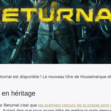
eturnal est disponible !
Le nouveau titre de Housemarque et 
t en héritage
ur Returnal c’est que
les premiers retours de la presse sont
 Autant dire que nous avons hâte de mettre la main dessus