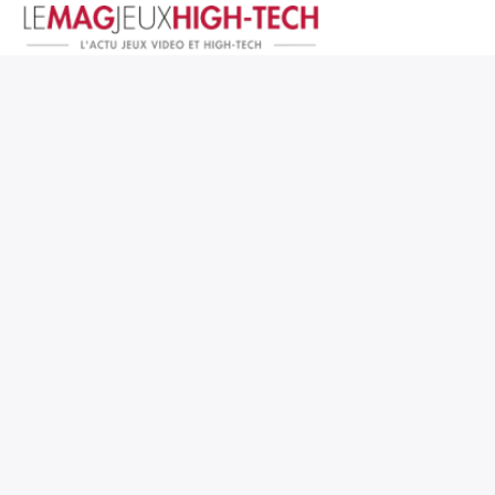
Jeux Vidéo
PC et Hardware
Smartphone et Tablettes
High-Tech
Mangas et Comics
TV, cinéma
Test