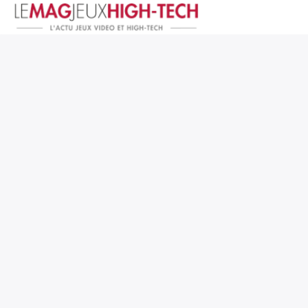
Jeux Vidéo
PC et Hardware
Smartphone et Tablettes
High-Tech
Mangas et Comics
TV, cinéma
Test