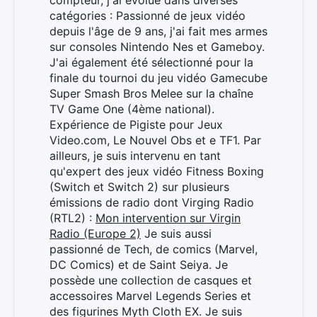
compteur, j'ai évolué dans diverses
Rechercher
catégories : Passionné de jeux vidéo
:
depuis l'âge de 9 ans, j'ai fait mes armes
sur consoles Nintendo Nes et Gameboy.
J'ai également été sélectionné pour la
finale du tournoi du jeu vidéo Gamecube
Super Smash Bros Melee sur la chaîne
TV Game One (4ème national).
Expérience de Pigiste pour Jeux
Video.com, Le Nouvel Obs et e TF1. Par
ailleurs, je suis intervenu en tant
qu'expert des jeux vidéo Fitness Boxing
(Switch et Switch 2) sur plusieurs
émissions de radio dont Virging Radio
(RTL2) :
Mon intervention sur Virgin
Radio (Europe 2)
Je suis aussi
passionné de Tech, de comics (Marvel,
DC Comics) et de Saint Seiya. Je
possède une collection de casques et
accessoires Marvel Legends Series et
des figurines Myth Cloth EX. Je suis