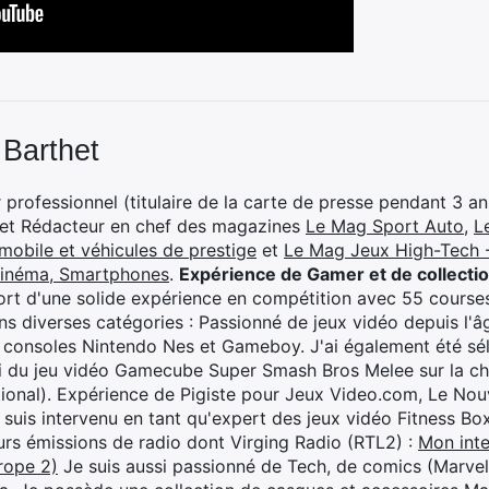
 Barthet
professionnel (titulaire de la carte de presse pendant 3 ans
 et Rédacteur en chef des magazines
Le Mag Sport Auto
,
L
mobile et véhicules de prestige
et
Le Mag Jeux High-Tech -
cinéma, Smartphones
.
Expérience de Gamer et de collecti
rt d'une solide expérience en compétition avec 55 courses
s diverses catégories : Passionné de jeux vidéo depuis l'âge
 consoles Nintendo Nes et Gameboy. J'ai également été séle
i du jeu vidéo Gamecube Super Smash Bros Melee sur la 
ional). Expérience de Pigiste pour Jeux Video.com, Le Nouv
je suis intervenu en tant qu'expert des jeux vidéo Fitness B
eurs émissions de radio dont Virging Radio (RTL2) :
Mon inte
rope 2)
Je suis aussi passionné de Tech, de comics (Marve