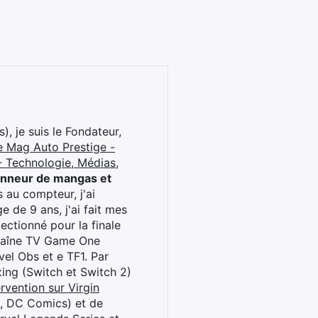
), je suis le Fondateur,
e Mag Auto Prestige -
 Technologie, Médias,
onneur de mangas et
 au compteur, j'ai
 de 9 ans, j'ai fait mes
ctionné pour la finale
chaîne TV Game One
el Obs et e TF1. Par
oxing (Switch et Switch 2)
rvention sur Virgin
l, DC Comics) et de