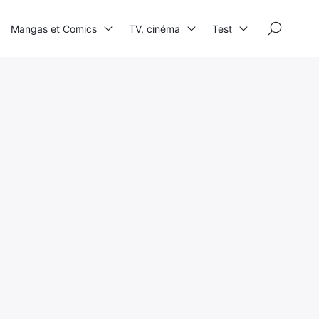
×
Mangas et Comics
TV, cinéma
Test