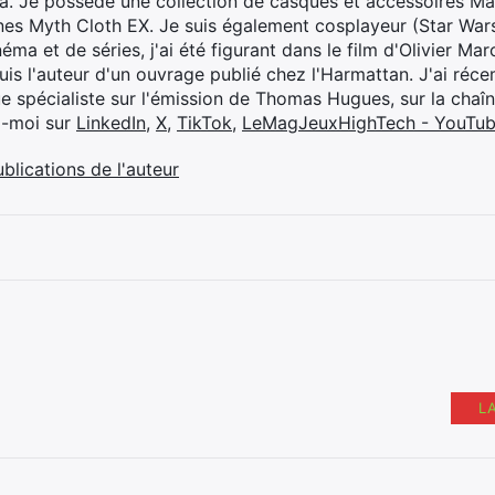
ya. Je possède une collection de casques et accessoires Ma
ines Myth Cloth EX. Je suis également cosplayeur (Star War
éma et de séries, j'ai été figurant dans le film d'Olivier M
suis l'auteur d'un ouvrage publié chez l'Harmattan. J'ai ré
ue spécialiste sur l'émission de Thomas Hugues, sur la chaî
z-moi sur
LinkedIn
,
X
,
TikTok
,
LeMagJeuxHighTech - YouTu
ublications de l'auteur
L