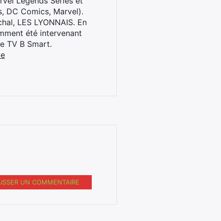
rvel Legends Series et
s, DC Comics, Marvel).
archal, LES LYONNAIS. En
cemment été intervenant
ne TV B Smart.
be
AISSER UN COMMENTAIRE