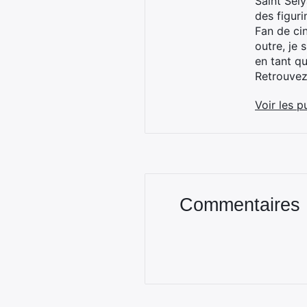
Saint Sei
des figur
Fan de cin
outre, je 
en tant q
Retrouve
Voir les p
Commentaires