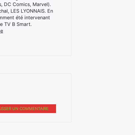
s, DC Comics, Marvel).
archal, LES LYONNAIS. En
cemment été intervenant
ne TV B Smart.
be
AISSER UN COMMENTAIRE