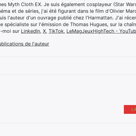
ines Myth Cloth EX. Je suis également cosplayeur (Star War
éma et de séries, j'ai été figurant dans le film d'Olivier M
suis l'auteur d'un ouvrage publié chez l'Harmattan. J'ai ré
ue spécialiste sur l'émission de Thomas Hugues, sur la chaî
z-moi sur
LinkedIn
,
X
,
TikTok
,
LeMagJeuxHighTech - YouTu
ublications de l'auteur
L