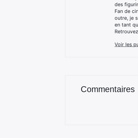
des figur
Fan de cin
outre, je 
en tant q
Retrouve
Voir les p
Commentaires