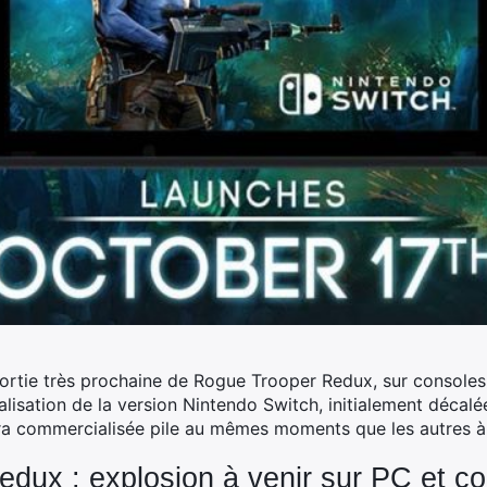
sortie très prochaine de Rogue Trooper Redux, sur console
calisation de la version Nintendo Switch, initialement décalé
ra commercialisée pile au mêmes moments que les autres à s
dux : explosion à venir sur PC et c