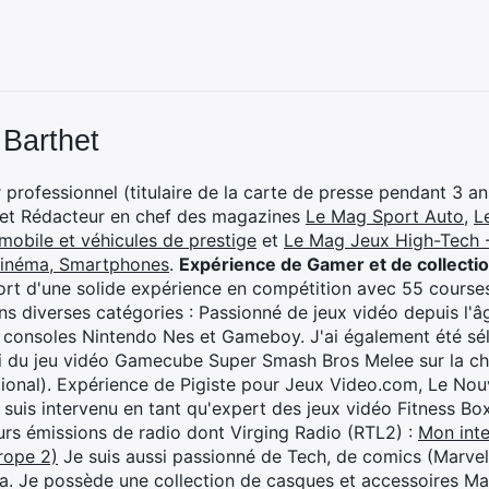
 Barthet
professionnel (titulaire de la carte de presse pendant 3 ans
 et Rédacteur en chef des magazines
Le Mag Sport Auto
,
L
mobile et véhicules de prestige
et
Le Mag Jeux High-Tech -
cinéma, Smartphones
.
Expérience de Gamer et de collecti
rt d'une solide expérience en compétition avec 55 courses
s diverses catégories : Passionné de jeux vidéo depuis l'âge
 consoles Nintendo Nes et Gameboy. J'ai également été séle
i du jeu vidéo Gamecube Super Smash Bros Melee sur la 
ional). Expérience de Pigiste pour Jeux Video.com, Le Nouv
je suis intervenu en tant qu'expert des jeux vidéo Fitness B
eurs émissions de radio dont Virging Radio (RTL2) :
Mon inte
rope 2)
Je suis aussi passionné de Tech, de comics (Marve
ya. Je possède une collection de casques et accessoires Ma