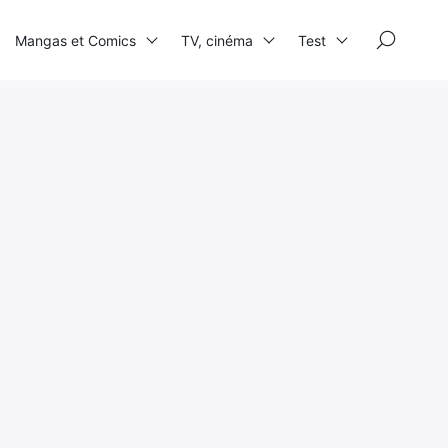
×
Mangas et Comics
TV, cinéma
Test