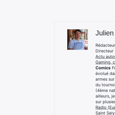
Julien
Rédacteur 
Directeur
Actu auto
Gaming, 
Comics
Fo
évolué dan
armes sur
du tourno
(4ème nat
ailleurs, 
sur plusi
Radio (Eu
Saint Sei