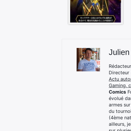
Julien
Rédacteur 
Directeur
Actu auto
Gaming, 
Comics
Fo
évolué dan
armes sur
du tourno
(4ème nat
ailleurs, 
sur plusi