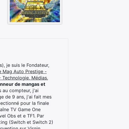
), je suis le Fondateur,
e Mag Auto Prestige -
 Technologie, Médias,
onneur de mangas et
 au compteur, j'ai
 de 9 ans, j'ai fait mes
ctionné pour la finale
chaîne TV Game One
el Obs et e TF1. Par
oxing (Switch et Switch 2)
rvention sur Virgin