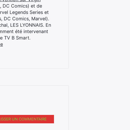
l, DC Comics) et de
rvel Legends Series et
s, DC Comics, Marvel).
archal, LES LYONNAIS. En
cemment été intervenant
ne TV B Smart.
be
AISSER UN COMMENTAIRE