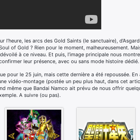
r l’heure, les arcs des Gold Saints (le sanctuaire), d’Asga
 Soul of Gold ? Rien pour le moment, malheureusement. Ma
évoilé à ce niveau. Et puis, l’image principale nous montr
 confirmer leur présence, avec ou sans mode histoire dédié.
vue pour le 25 juin, mais cette dernière a été repoussée. En
u’une vidéo-montage (postée un peu plus haut, dans cet arti
nd même que Bandai Namco ait prévu de nous offrir quelqu
emple. A suivre (ou pas).