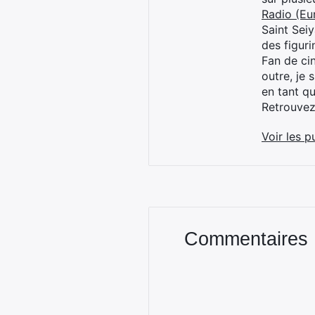
Radio (Eu
Saint Sei
des figur
Fan de cin
outre, je 
en tant q
Retrouve
Voir les p
Commentaires