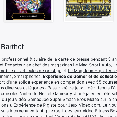
 Barthet
professionnel (titulaire de la carte de presse pendant 3 ans
 et Rédacteur en chef des magazines
Le Mag Sport Auto
,
L
mobile et véhicules de prestige
et
Le Mag Jeux High-Tech -
cinéma, Smartphones
.
Expérience de Gamer et de collecti
rt d'une solide expérience en compétition avec 55 courses
s diverses catégories : Passionné de jeux vidéo depuis l'âge
 consoles Nintendo Nes et Gameboy. J'ai également été séle
i du jeu vidéo Gamecube Super Smash Bros Melee sur la 
ional). Expérience de Pigiste pour Jeux Video.com, Le Nouv
je suis intervenu en tant qu'expert des jeux vidéo Fitness B
eurs émissions de radio dont Virging Radio (RTL2) :
Mon inte