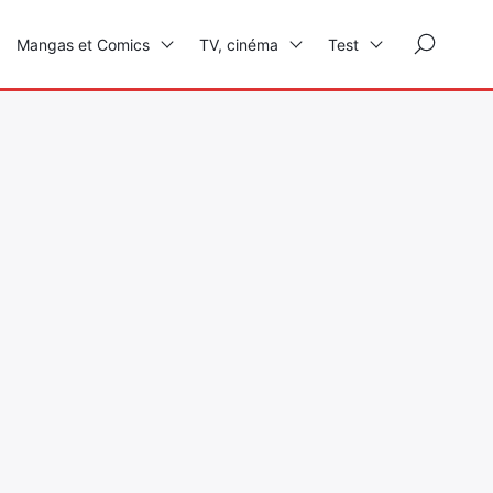
×
Mangas et Comics
TV, cinéma
Test