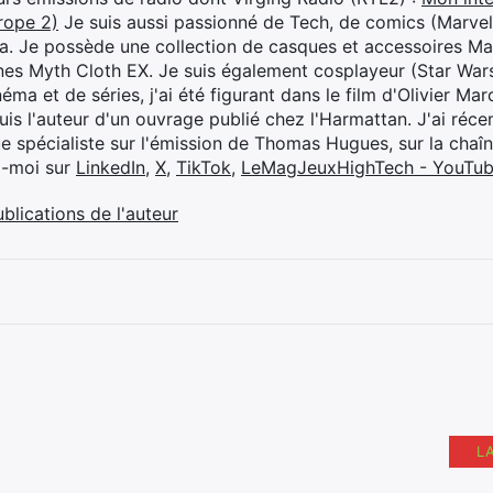
rope 2)
Je suis aussi passionné de Tech, de comics (Marve
ya. Je possède une collection de casques et accessoires Ma
ines Myth Cloth EX. Je suis également cosplayeur (Star War
éma et de séries, j'ai été figurant dans le film d'Olivier M
suis l'auteur d'un ouvrage publié chez l'Harmattan. J'ai ré
ue spécialiste sur l'émission de Thomas Hugues, sur la chaî
z-moi sur
LinkedIn
,
X
,
TikTok
,
LeMagJeuxHighTech - YouTu
ublications de l'auteur
L