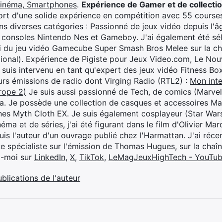
cinéma, Smartphones
.
Expérience de Gamer et de collecti
rt d'une solide expérience en compétition avec 55 courses
s diverses catégories : Passionné de jeux vidéo depuis l'âge
 consoles Nintendo Nes et Gameboy. J'ai également été séle
i du jeu vidéo Gamecube Super Smash Bros Melee sur la 
ional). Expérience de Pigiste pour Jeux Video.com, Le Nouv
je suis intervenu en tant qu'expert des jeux vidéo Fitness B
eurs émissions de radio dont Virging Radio (RTL2) :
Mon inte
rope 2)
Je suis aussi passionné de Tech, de comics (Marve
ya. Je possède une collection de casques et accessoires Ma
ines Myth Cloth EX. Je suis également cosplayeur (Star War
éma et de séries, j'ai été figurant dans le film d'Olivier M
suis l'auteur d'un ouvrage publié chez l'Harmattan. J'ai ré
ue spécialiste sur l'émission de Thomas Hugues, sur la chaî
z-moi sur
LinkedIn
,
X
,
TikTok
,
LeMagJeuxHighTech - YouTu
ublications de l'auteur