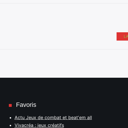
L
Favoris
Actu Jeux de combat et beat'em all
Vivacréa : jeux créatifs