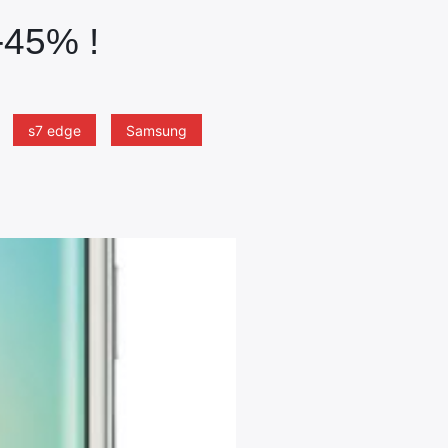
-45% !
s7 edge
Samsung