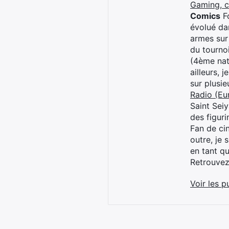
Gaming, 
Comics
Fo
évolué dan
armes sur
du tourno
(4ème nat
ailleurs, 
sur plusi
Radio (Eu
Saint Sei
des figur
Fan de cin
outre, je 
en tant q
Retrouve
Voir les p