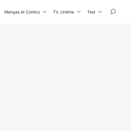
×
Mangas et Comics
TV, cinéma
Test