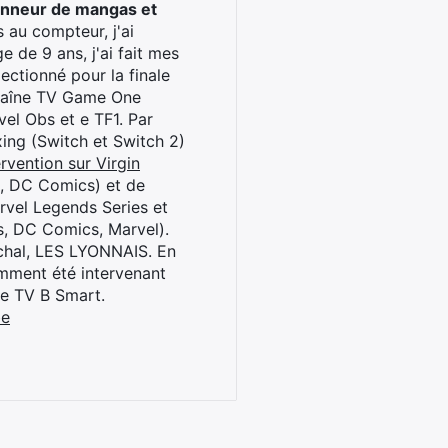
onneur de mangas et
 au compteur, j'ai
 de 9 ans, j'ai fait mes
ctionné pour la finale
chaîne TV Game One
el Obs et e TF1. Par
oxing (Switch et Switch 2)
rvention sur Virgin
l, DC Comics) et de
rvel Legends Series et
s, DC Comics, Marvel).
archal, LES LYONNAIS. En
cemment été intervenant
ne TV B Smart.
be