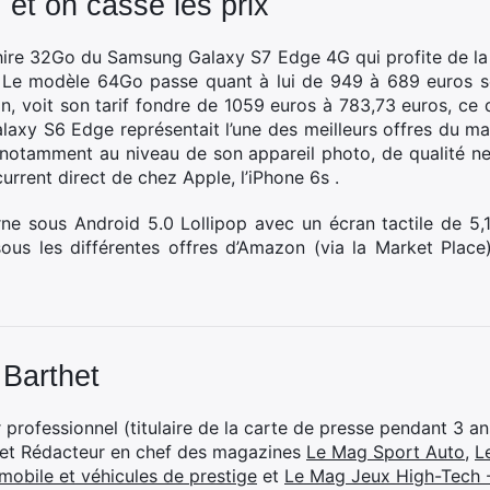
et on casse les prix
hire 32Go du Samsung Galaxy S7 Edge 4G qui profite de la
 Le modèle 64Go passe quant à lui de 949 à 689 euros so
n, voit son tarif fondre de 1059 euros à 783,73 euros, ce
axy S6 Edge représentait l’une des meilleurs offres du m
 notamment au niveau de son appareil photo, de qualité ne
rrent direct de chez Apple, l’iPhone 6s .
e sous Android 5.0 Lollipop avec un écran tactile de 5,
sous les différentes offres d’Amazon (via la Market Pla
 Barthet
professionnel (titulaire de la carte de presse pendant 3 ans
 et Rédacteur en chef des magazines
Le Mag Sport Auto
,
L
mobile et véhicules de prestige
et
Le Mag Jeux High-Tech -