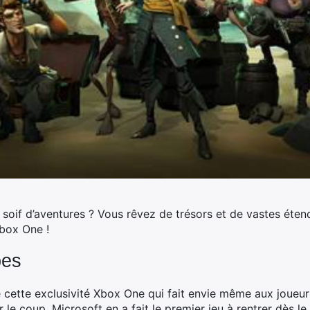
soif d’aventures ? Vous rêvez de trésors et de vastes étend
 Xbox One !
bes
 cette exclusivité Xbox One qui fait envie même aux joueur
le coup, Microsoft en a fait le premier jeu à rentrer dès le 