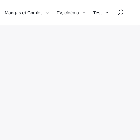
×
Mangas et Comics
TV, cinéma
Test