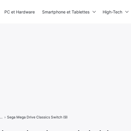
PC et Hardware
Smartphone et Tablettes
High-Tech
 Mega Drive Classics : vous avez dit Switch ?
›
Sega Mega Drive Classics Switch (9)