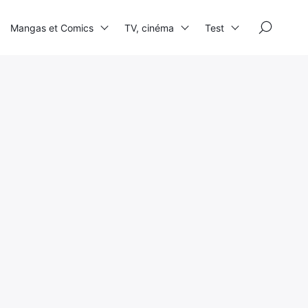
×
Mangas et Comics
TV, cinéma
Test