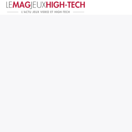
Jeux Vidéo
PC et Hardware
Smartphone et Tablettes
High-Tech
Mangas et Comics
TV, cinéma
Test