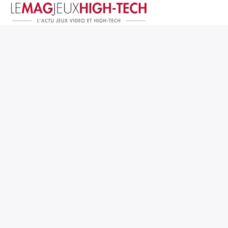
Jeux Vidéo
PC et Hardware
Smartphone et Tablettes
High-Tech
Mangas et Comics
TV, cinéma
Test